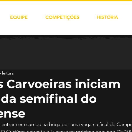
EQUIPE
COMPETIÇÕES
HISTÓRIA
 leitura
 Carvoeiras iniciam
 da semifinal do
ense
s entram em campo na briga por uma vaga na final do Camp
 O Criciúma enfrenta o Tunense no próximo domingo (05/10), 