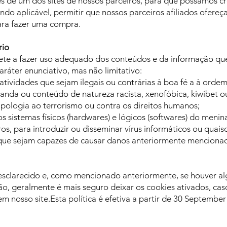
és de um dos sites de nossos parceiros, para que possamos cr
do aplicável, permitir que nossos parceiros afiliados ofer
ara fazer uma compra.
rio
te a fazer uso adequado dos conteúdos e da informação que
aráter enunciativo, mas não limitativo:
tividades que sejam ilegais ou contrárias à boa fé a à ordem
anda ou conteúdo de natureza racista, xenofóbica, kiwibet ou
apologia ao terrorismo ou contra os direitos humanos;
 sistemas físicos (hardwares) e lógicos (softwares) do menina
os, para introduzir ou disseminar vírus informáticos ou quai
que sejam capazes de causar danos anteriormente menciona
esclarecido e, como mencionado anteriormente, se houver a
não, geralmente é mais seguro deixar os cookies ativados, ca
m nosso site.Esta política é efetiva a partir de 30 Septembe