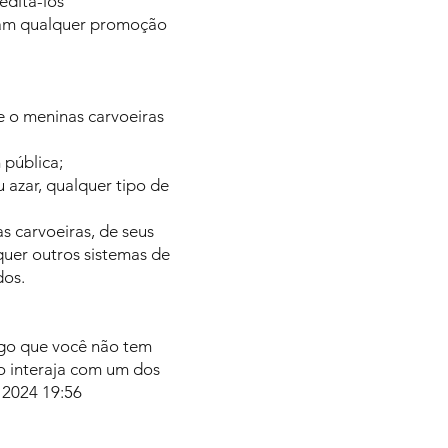
editá-los
eçam qualquer promoção
 o meninas carvoeiras
 pública;
 azar, qualquer tipo de
s carvoeiras, de seus
squer outros sistemas de
dos.
lgo que você não tem
so interaja com um dos
r 2024 19:56