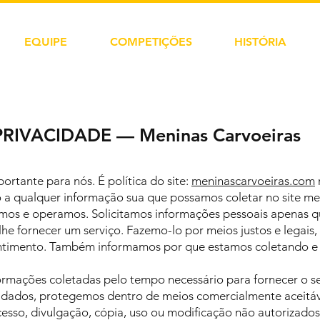
EQUIPE
COMPETIÇÕES
HISTÓRIA
PRIVACIDADE — Meninas Carvoeiras
ortante para nós. É política do site:
meninascarvoeiras.com
 a qualquer informação sua que possamos coletar no site men
uímos e operamos. Solicitamos informações pessoais apenas 
lhe fornecer um serviço. Fazemo-lo por meios justos e legais
ntimento. Também informamos por que estamos coletando e
rmações coletadas pelo tempo necessário para fornecer o ser
dos, protegemos dentro de meios comercialmente aceitáveis
esso, divulgação, cópia, uso ou modificação não autorizado