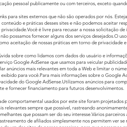
icação pessoal publicamente ou com terceiros, exceto quando 
inks para sites externos que não são operados por nós. Estej
 conteúdo e práticas desses sites e não podemos aceitar res
e privacidade.Você é livre para recusar a nossa solicitação de
 não possamos fornecer alguns dos serviços desejados.O us
como aceitação de nossas práticas em torno de privacidade e
dúvida sobre como lidamos com dados do usuário e informaçõ
erviço Google AdSense que usamos para veicular publicidad
lar anúncios mais relevantes em toda a Web e limitar o núm
 exibido para você.Para mais informações sobre o Google Ad
rivacidade do Google AdSense.Utilizamos anúncios para comp
te e fornecer financiamento para futuros desenvolvimentos.
ade comportamental usados ​​por este site foram projetados 
is relevantes sempre que possível, rastreando anonimamente 
melhantes que possam ser do seu interesse.Vários parceiro
astreamento de afiliados simplesmente nos permitem ver se n