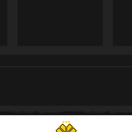
Meninas Carvoeiras
Meni
conquistam os Joguinhos
con
Abertos de SC com
e ga
campanha invicta
202