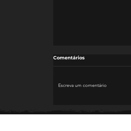
Comentários
Escreva um comentário
Meninas Carvoeiras
iniciam decisão da Copa
SC Sub-20 nesse sábado
em Nova Veneza