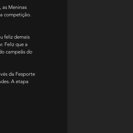
, as Meninas 
a competição. 
u feliz demais 
 Feliz que a 
ído campeãs do 
vés da Fesporte 
ades. A etapa 