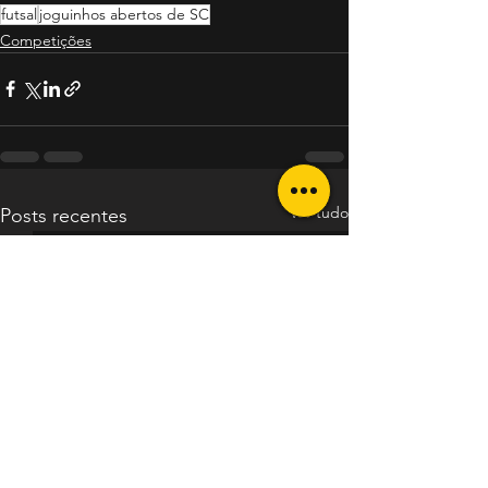
futsal
joguinhos abertos de SC
Competições
Ver tudo
Posts recentes