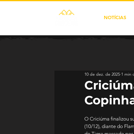
NOTÍCIAS
10 de dez. de 2025
1 min d
Criciúm
Copinha
O Criciúma finalizou s
(10/12), diante do Fla
do Tigre marcado por 