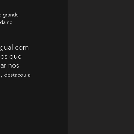
a grande 
da no 
igual com 
os que 
ar nos 
, 
destacou a 