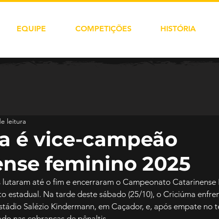
EQUIPE
COMPETIÇÕES
HISTÓRIA
e leitura
a é vice-campeão
ense feminino 2025
 lutaram até o fim e encerraram o Campeonato Catarinense 
 estadual. Na tarde deste sábado (25/10), o Criciúma enfren
stádio Salézio Kindermann, em Caçador, e, após empate no 
do nas cobranças de pênaltis.