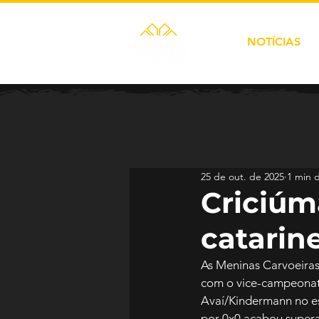
NOTÍCIAS
25 de out. de 2025
1 min d
Criciúm
catarin
As Meninas Carvoeiras
com o vice-campeonato
Avaí/Kindermann no e
por 0x0 acabou supera